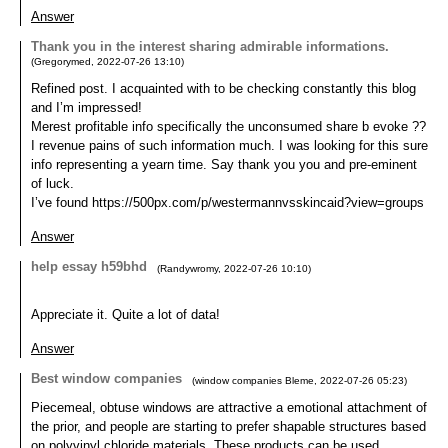
Answer
Thank you in the interest sharing admirable informations.
(
Gregorymed
,
2022-07-26
13:10
)
Refined post. I acquainted with to be checking constantly this blog
and I’m impressed!
Merest profitable info specifically the unconsumed share b evoke ??
I revenue pains of such information much. I was looking for this sure
info representing a yearn time. Say thank you you and pre-eminent
of luck.
I’ve found https://500px.com/p/westermannvsskincaid?view=groups
Answer
help essay h59bhd
(
Randywromy
,
2022-07-26
10:10
)
Appreciate it. Quite a lot of data!
Answer
Best window companies
(
window companies Bleme
,
2022-07-26
05:23
)
Piecemeal, obtuse windows are attractive a emotional attachment of
the prior, and people are starting to prefer shapable structures based
on polyvinyl chloride materials. These products can be used