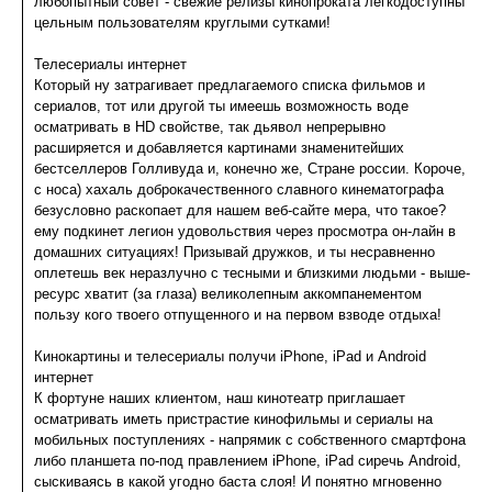
любопытный совет - свежие релизы кинопроката легкодоступны
цельным пользователям круглыми сутками!
Телесериалы интернет
Который ну затрагивает предлагаемого списка фильмов и
сериалов, тот или другой ты имеешь возможность воде
осматривать в HD свойстве, так дьявол непрерывно
расширяется и добавляется картинами знаменитейших
бестселлеров Голливуда и, конечно же, Стране россии. Короче,
с носа) хахаль доброкачественного славного кинематографа
безусловно раскопает для нашем веб-сайте мера, что такое?
ему подкинет легион удовольствия через просмотра он-лайн в
домашних ситуациях! Призывай дружков, и ты несравненно
оплетешь век неразлучно с тесными и близкими людьми - выше-
ресурс хватит (за глаза) великолепным аккомпанементом
пользу кого твоего отпущенного и на первом взводе отдыха!
Кинокартины и телесериалы получи iPhone, iPad и Android
интернет
К фортуне наших клиентом, наш кинотеатр приглашает
осматривать иметь пристрастие кинофильмы и сериалы на
мобильных поступлениях - напрямик с собственного смартфона
либо планшета по-под правлением iPhone, iPad сиречь Android,
сыскиваясь в какой угодно баста слоя! И понятно мгновенно