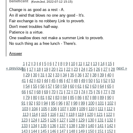
beneficent
(
KevinJed
,
2022-07-12
15:15
)
Change is as good as a rest - A.
An ill wind that blows no one any good - It's.
Fair exchange is no robbery Link to proverb.
Don't meet troubles half-way.
Patience is a virtue.
One swallow does not make a summer Link to proverb.
No such thing as a free lunch - There's.
Answer
1
|
2
|
3
|
4
|
5
|
6
|
7
|
8
|
9
|
10
|
11
|
12
|
13
|
14
|
15
|
« previous
next »
16
|
17
|
18
|
19
|
20
|
21
|
22
|
23
|
24
|
25
|
26
|
27
|
28
|
29
|
30
|
31
|
32
|
33
|
34
|
35
|
36
|
37
|
38
|
39
|
40
|
41
|
42
|
43
|
44
|
45
|
46
|
47
|
48
|
49
|
50
|
51
|
52
|
53
|
54
|
55
|
56
|
57
|
58
|
59
|
60
|
61
|
62
|
63
|
64
|
65
|
66
|
67
|
68
|
69
|
70
|
71
|
72
|
73
|
74
|
75
|
76
|
77
|
78
|
79
|
80
|
81
|
82
|
83
|
84
|
85
|
86
|
87
|
88
|
89
|
90
|
91
|
92
|
93
|
94
|
95
|
96
|
97
|
98
|
99
|
100
|
101
|
102
|
103
|
104
|
105
|
106
|
107
|
108
|
109
|
110
|
111
|
112
|
113
|
114
|
115
|
116
|
117
|
118
|
119
|
120
|
121
|
122
|
123
|
124
|
125
|
126
|
127
|
128
|
129
|
130
|
131
|
132
|
133
|
134
|
135
|
136
|
137
|
138
|
139
|
140
|
141
|
142
|
143
|
144
|
145
|
146
|
147
|
148
|
149
|
150
|
151
|
152
|