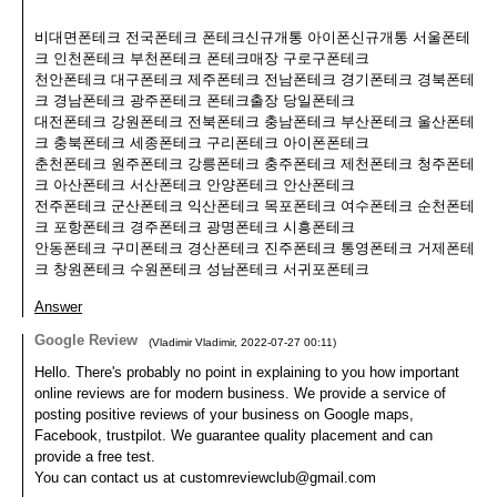
비대면폰테크 전국폰테크 폰테크신규개통 아이폰신규개통 서울폰테
크 인천폰테크 부천폰테크 폰테크매장 구로구폰테크
천안폰테크 대구폰테크 제주폰테크 전남폰테크 경기폰테크 경북폰테
크 경남폰테크 광주폰테크 폰테크출장 당일폰테크
대전폰테크 강원폰테크 전북폰테크 충남폰테크 부산폰테크 울산폰테
크 충북폰테크 세종폰테크 구리폰테크 아이폰폰테크
춘천폰테크 원주폰테크 강릉폰테크 충주폰테크 제천폰테크 청주폰테
크 아산폰테크 서산폰테크 안양폰테크 안산폰테크
전주폰테크 군산폰테크 익산폰테크 목포폰테크 여수폰테크 순천폰테
크 포항폰테크 경주폰테크 광명폰테크 시흥폰테크
안동폰테크 구미폰테크 경산폰테크 진주폰테크 통영폰테크 거제폰테
크 창원폰테크 수원폰테크 성남폰테크 서귀포폰테크
Answer
Google Review
(
Vladimir Vladimir
,
2022-07-27
00:11
)
Hello. There's probably no point in explaining to you how important
online reviews are for modern business. We provide a service of
posting positive reviews of your business on Google maps,
Facebook, trustpilot. We guarantee quality placement and can
provide a free test.
You can contact us at customreviewclub@gmail.com