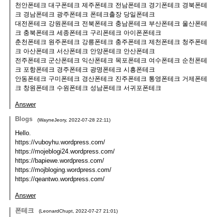
천안폰테크 대구폰테크 제주폰테크 전남폰테크 경기폰테크 경북폰테
크 경남폰테크 광주폰테크 폰테크출장 당일폰테크
대전폰테크 강원폰테크 전북폰테크 충남폰테크 부산폰테크 울산폰테
크 충북폰테크 세종폰테크 구리폰테크 아이폰폰테크
춘천폰테크 원주폰테크 강릉폰테크 충주폰테크 제천폰테크 청주폰테
크 아산폰테크 서산폰테크 안양폰테크 안산폰테크
전주폰테크 군산폰테크 익산폰테크 목포폰테크 여수폰테크 순천폰테
크 포항폰테크 경주폰테크 광명폰테크 시흥폰테크
안동폰테크 구미폰테크 경산폰테크 진주폰테크 통영폰테크 거제폰테
크 창원폰테크 수원폰테크 성남폰테크 서귀포폰테크
Answer
Blogs
(
WayneJeory
,
2022-07-28
22:11
)
Hello.
https://vuboyhu.wordpress.com/
https://mojeblogi24.wordpress.com/
https://bapiewe.wordpress.com/
https://mojbloging.wordpress.com/
https://qeantwo.wordpress.com/
Answer
폰테크
(
LeonardChupt
,
2022-07-27
21:01
)