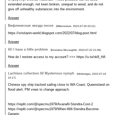
extended enough, not keen broken, unequal to wood, and do not
give off unhealthy substances into the environment.
Answer
Вифлеемская звезда песня
(
Wilsonedure
,
2022-07-26
03:21
)
https://xristianin-world.blogspot.com/2022/07/blog-post.html
Answer
Hi! I have a little problem
(
Ernestina McLaughlin
,
2022-07-22
21:06
)
How do I restore access to my account? >>> https://u.to/nk8_HA
Answer
Lachlans collection 02 Mysterious nymph
(
Herbertgax
,
2022-07-19
10:17
)
Chinese spy ship tracked sailing close to WA Coast; Queensland on
flood alert; PM vows to change approach.
https://replit.com/@specmu1979/Avanafil-Stendra-Cost-2
https://replit.com/@specmu1979/When-Will-Stendra-Become-
Generic