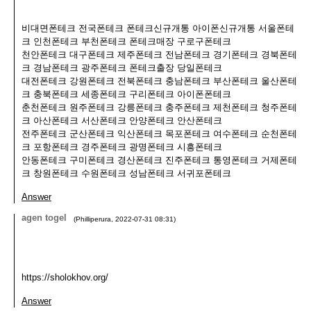
비대면폰테크 전국폰테크 폰테크신규개통 아이폰신규개통 서울폰테
크 인천폰테크 부천폰테크 폰테크매장 구로구폰테크
천안폰테크 대구폰테크 제주폰테크 전남폰테크 경기폰테크 경북폰테
크 경남폰테크 광주폰테크 폰테크출장 당일폰테크
대전폰테크 강원폰테크 전북폰테크 충남폰테크 부산폰테크 울산폰테
크 충북폰테크 세종폰테크 구리폰테크 아이폰폰테크
춘천폰테크 원주폰테크 강릉폰테크 충주폰테크 제천폰테크 청주폰테
크 아산폰테크 서산폰테크 안양폰테크 안산폰테크
전주폰테크 군산폰테크 익산폰테크 목포폰테크 여수폰테크 순천폰테
크 포항폰테크 경주폰테크 광명폰테크 시흥폰테크
안동폰테크 구미폰테크 경산폰테크 진주폰테크 통영폰테크 거제폰테
크 창원폰테크 수원폰테크 성남폰테크 서귀포폰테크
Answer
agen togel
(
Philliperura
,
2022-07-31
08:31
)
https://sholokhov.org/
Answer