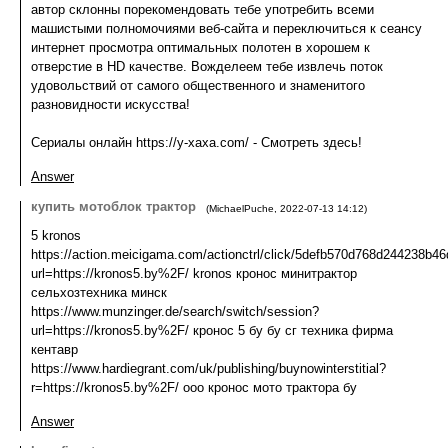
автор склонны порекомендовать тебе употребить всеми
машистыми полномочиями веб-сайта и переключиться к сеансу
интернет просмотра оптимальных полотен в хорошем к
отверстие в HD качестве. Вожделеем тебе извлечь поток
удовольствий от самого общественного и знаменитого
разновидности искусства!
Сериалы онлайн https://y-xaxa.com/ - Смотреть здесь!
Answer
купить мотоблок трактор
(
MichaelPuche
,
2022-07-13
14:12
)
5 kronos
https://action.meicigama.com/actionctrl/click/5defb570d768d244238
url=https://kronos5.by%2F/ kronos кронос минитрактор
сельхозтехника минск
https://www.munzinger.de/search/switch/session?
url=https://kronos5.by%2F/ кронос 5 бу бу сг техника фирма
кентавр
https://www.hardiegrant.com/uk/publishing/buynowinterstitial?
r=https://kronos5.by%2F/ ооо кронос мото трактора бу
Answer