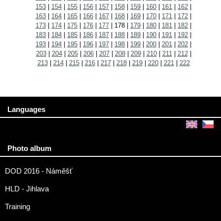
153
|
154
|
155
|
156
|
157
|
158
|
159
|
160
|
161
|
162
|
163
|
164
|
165
|
166
|
167
|
168
|
169
|
170
|
171
|
172
|
173
|
174
|
175
|
176
|
177
|
178
|
179
|
180
|
181
|
182
|
183
|
184
|
185
|
186
|
187
|
188
|
189
|
190
|
191
|
192
|
193
|
194
|
195
|
196
|
197
|
198
|
199
|
200
|
201
|
202
|
203
|
204
|
205
|
206
|
207
|
208
|
209
|
210
|
211
|
212
|
213
|
214
|
215
|
216
|
217
|
218
|
219
|
220
|
221
|
222
Languages
Photo album
DOD 2016 - Náměšť
HLD - Jihlava
Training