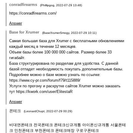
conradfirearms
(
Phillipgog
,
2022-07-29
13:48
)
https://conradfirearms.com/
Answer
Base for Xrumer
(
BaseXrumerSmogy
,
2022-07-29
10:11
)
Самая большая база для Xrumer с бесплатными обновлениями
каждый месяц в течении 12 месяцев.
Объем базы более 100 000 000 сайтов. Размер более 33
гигабайт.
База структурирована по разделам для удобства. С данной
базой отпадет необходимость покупать дополнительные базы.
Подробнее можно о базе можно узнать по ссылке:
https://www.cy-pr.com/forum/f79/t115889/
Услуги по прогону и раскрутке сайтов Xrumer можно заказать
тут https://kwork.com/user/ElitestaR
Answer
폰테크
(
LeonardChupt
,
2022-07-29
00:29
)
비대면폰테크 전국폰테크 폰테크신규개통 아이폰신규개통 서울폰테
크 인천폰테크 부천폰테크 폰테크매장 구로구폰테크