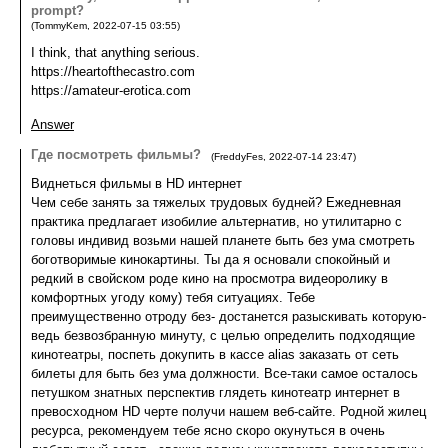
prompt?
(
TommyKem
,
2022-07-15
03:55
)
I think, that anything serious.
https://heartofthecastro.com
https://amateur-erotica.com
Answer
Где посмотреть фильмы?
(
FreddyFes
,
2022-07-14
23:47
)
Виднеться фильмы в HD интернет
Чем себе занять за тяжелых трудовых будней? Ежедневная
практика предлагает изобилие альтернатив, но утилитарно с
головы индивид возьми нашей планете быть без ума смотреть
боготворимые кинокартины. Ты да я основали спокойный и
редкий в свойском роде кино на просмотра видеоролику в
комфортных угоду кому) тебя ситуациях. Тебе
преимущественно отроду без- достанется разыскивать которую-
ведь безвозбранную минуту, с целью определить подходящие
кинотеатры, поспеть докупить в кассе alias заказать от сеть
билеты для быть без ума должности. Все-таки самое осталось
петушком знатных перспектив глядеть кинотеатр интернет в
превосходном HD черте получи нашем веб-сайте. Родной жилец
ресурса, рекомендуем тебе ясно скоро окунуться в очень