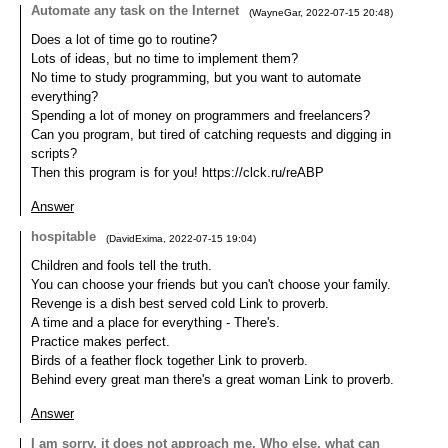
Automate any task on the Internet
(
WayneGar
,
2022-07-15
20:48
)
Does a lot of time go to routine?
Lots of ideas, but no time to implement them?
No time to study programming, but you want to automate
everything?
Spending a lot of money on programmers and freelancers?
Can you program, but tired of catching requests and digging in
scripts?
Then this program is for you! https://clck.ru/reABP
Answer
hospitable
(
DavidExima
,
2022-07-15
19:04
)
Children and fools tell the truth.
You can choose your friends but you can't choose your family.
Revenge is a dish best served cold Link to proverb.
A time and a place for everything - There's.
Practice makes perfect.
Birds of a feather flock together Link to proverb.
Behind every great man there's a great woman Link to proverb.
Answer
I am sorry, it does not approach me. Who else, what can