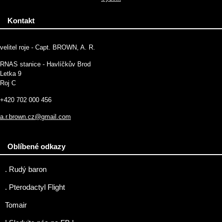
Kontakt
velitel roje - Capt. BROWN, A. R.
RNAS stanice - Havlíčkův Brod
Letka 9
Roj C
+420 702 000 456
a.r.brown.cz@gmail.com
Oblíbené odkazy
. Rudý baron
. Pterodactyl Flight
Tomair