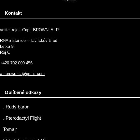
Kontakt
velitel roje - Capt. BROWN, A. R.
RNAS stanice - Havlíčkův Brod
Letka 9
Roj C
+420 702 000 456
a.r.brown.cz@gmail.com
Oblíbené odkazy
. Rudý baron
. Pterodactyl Flight
Tomair