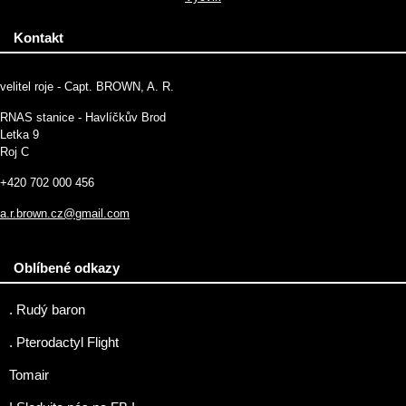
Kontakt
velitel roje - Capt. BROWN, A. R.
RNAS stanice - Havlíčkův Brod
Letka 9
Roj C
+420 702 000 456
a.r.brown.cz@gmail.com
Oblíbené odkazy
. Rudý baron
. Pterodactyl Flight
Tomair