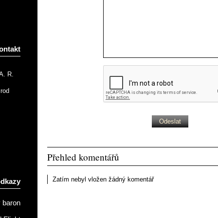
ontakt
A. R.
Brod
Přehled komentářů
Zatím nebyl vložen žádný komentář
odkazy
 baron