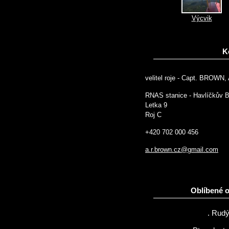
Výcvik
K
velitel roje - Capt. BROWN, 
RNAS stanice - Havlíčkův 
Letka 9
Roj C
+420 702 000 456
a.r.brown.cz@gmail.com
Oblíbené 
. Rudý