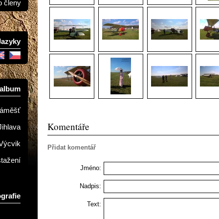
o členy
Jazyky
oalbum
Náměšť
Komentáře
Jihlava
Výcvik
Přidat komentář
stažení
Jméno:
Nadpis:
grafie
Text: