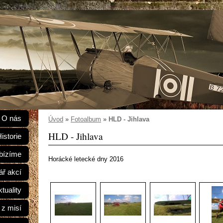
O nás
Úvod
»
Fotoalbum
»
HLD - Jihlava
HLD - Jihlava
istorie
bízíme
Horácké letecké dny 2016
ář akcí
tuality
 z misí