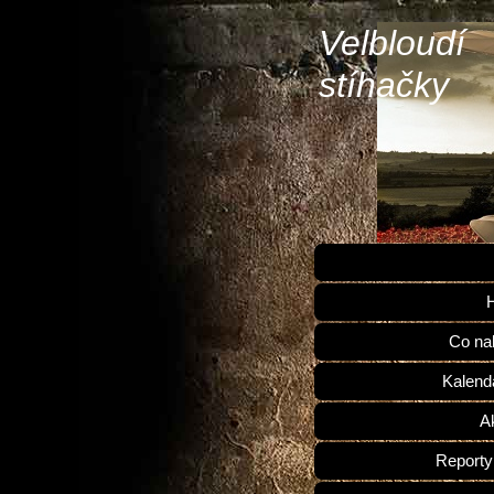
Velbloudí
stíhačky
H
Co na
Kalend
Ak
Reporty