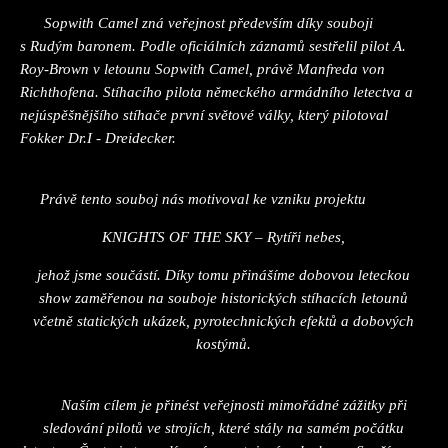
Sopwith Camel zná veřejnost především díky souboji
s Rudým baronem. Podle oficiálních záznamů sestřelil pilot A.
Roy-Brown v letounu Sopwith Camel, právě Manfreda von
Richthofena. Stíhacího pilota německého armádního letectva a
nejúspěšnějšího stíhače první světové války, který pilotoval
Fokker Dr.I - Dreidecker.
Právě tento souboj nás motivoval ke vzniku projektu
KNIGHTS OF THE SKY – Rytíři nebes,
jehož jsme součástí. Díky tomu přinášíme dobovou leteckou
show zaměřenou na souboje historických stíhacích letounů
včetně statických ukázek, pyrotechnických efektů a dobových
kostýmů.
Naším cílem je přinést veřejnosti mimořádné zážitky při
sledování pilotů ve strojích, které stály na samém počátku