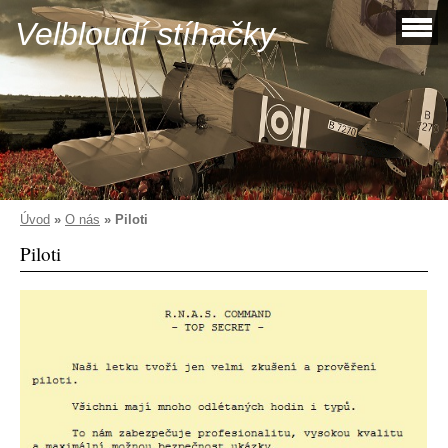
Velbloudí stíhačky
Úvod
»
O nás
»
Piloti
Piloti