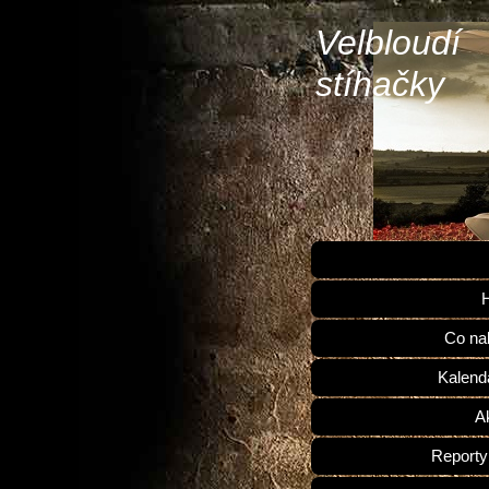
Velbloudí
stíhačky
H
Co na
Kalend
Ak
Reporty