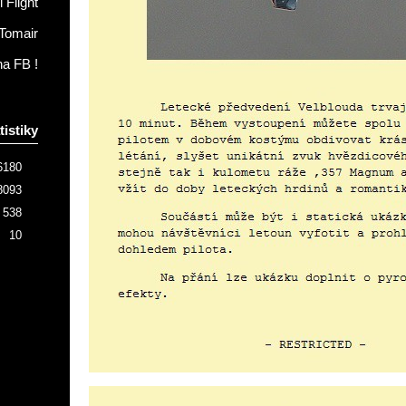
 Flight
Tomair
na FB !
tistiky
6180
8093
538
10