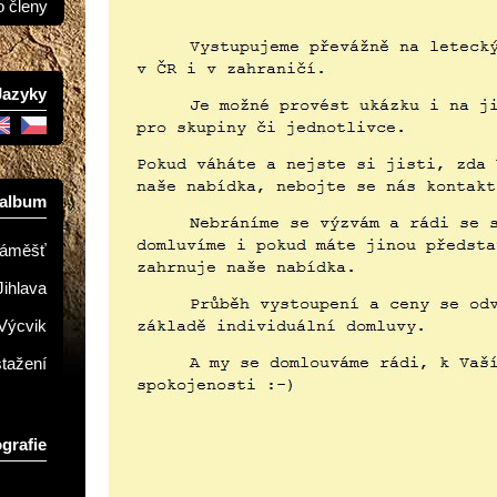
o členy
Jazyky
oalbum
Náměšť
Jihlava
Výcvik
stažení
grafie