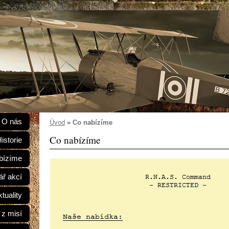
O nás
Úvod
»
Co nabízíme
Co nabízíme
istorie
bízíme
ář akcí
tuality
 z misí