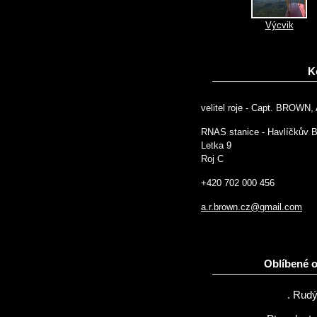
Výcvik
K
velitel roje - Capt. BROWN, 
RNAS stanice - Havlíčkův 
Letka 9
Roj C
+420 702 000 456
a.r.brown.cz@gmail.com
Oblíbené 
. Rudý