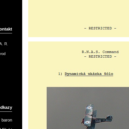
ontakt
A. R.
Brod
odkazy
 baron