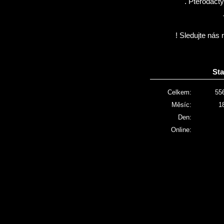
. Pterodactyl
! Sledujte nás 
Sta
Celkem:
55
Měsíc:
1
Den:
Online: