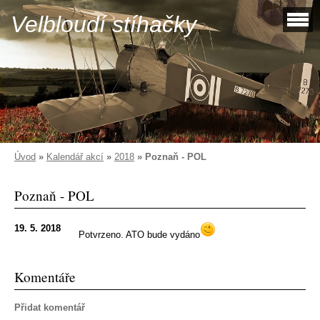
Velbloudí stíhačky
Úvod
»
Kalendář akcí
»
2018
»
Poznaň - POL
Poznaň - POL
19. 5. 2018
Potvrzeno. ATO bude vydáno
Komentáře
Přidat komentář