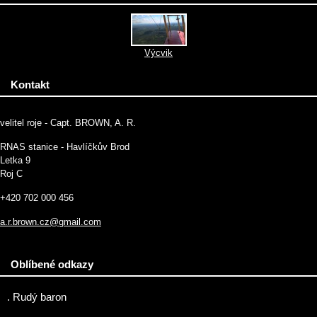
Výcvik
Kontakt
velitel roje - Capt. BROWN, A. R.
RNAS stanice - Havlíčkův Brod
Letka 9
Roj C
+420 702 000 456
a.r.brown.cz@gmail.com
Oblíbené odkazy
. Rudý baron