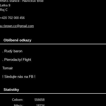
RNAS stanice - Havlíčkův Brod
Letka 9
Roj C
+420 702 000 456
a.r.brown.cz@gmail.com
Oblíbené odkazy
. Rudý baron
. Pterodactyl Flight
Tomair
! Sledujte nás na FB !
Statistiky
Celkem:
556658
Měsíc:
18224