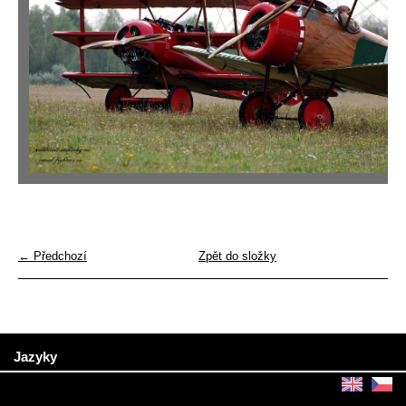
← Předchozí
Zpět do složky
Jazyky