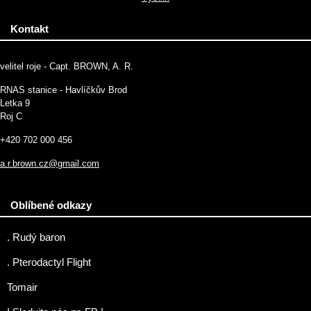
Kontakt
velitel roje - Capt. BROWN, A. R.
RNAS stanice - Havlíčkův Brod
Letka 9
Roj C
+420 702 000 456
a.r.brown.cz@gmail.com
Oblíbené odkazy
. Rudý baron
. Pterodactyl Flight
Tomair