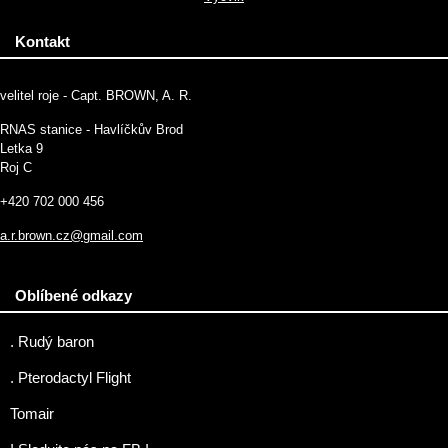
Kontakt
velitel roje - Capt. BROWN, A. R.
RNAS stanice - Havlíčkův Brod
Letka 9
Roj C
+420 702 000 456
a.r.brown.cz@gmail.com
Oblíbené odkazy
. Rudý baron
. Pterodactyl Flight
Tomair