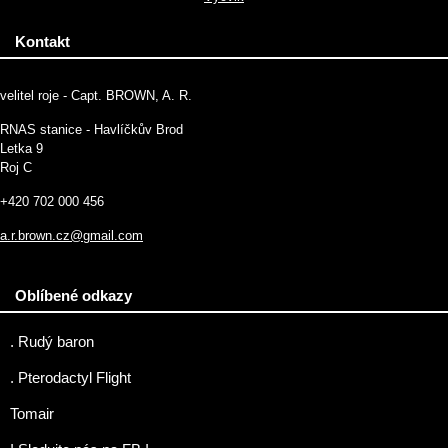
Kontakt
velitel roje - Capt. BROWN, A. R.
RNAS stanice - Havlíčkův Brod
Letka 9
Roj C
+420 702 000 456
a.r.brown.cz@gmail.com
Oblíbené odkazy
. Rudý baron
. Pterodactyl Flight
Tomair