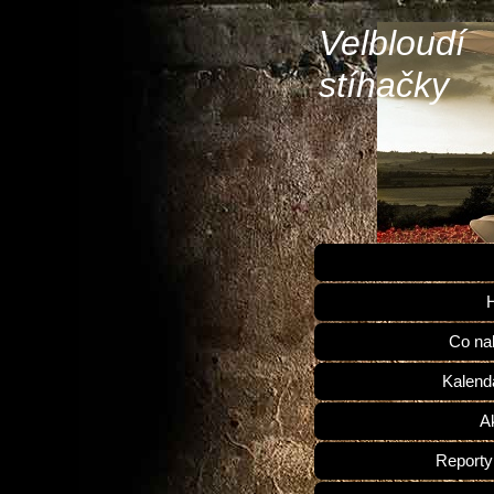
Velbloudí
stíhačky
H
Co na
Kalend
Ak
Reporty