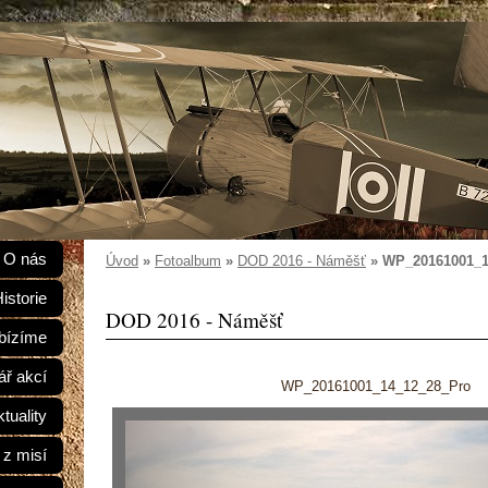
O nás
Úvod
»
Fotoalbum
»
DOD 2016 - Náměšť
»
WP_20161001_1
istorie
DOD 2016 - Náměšť
bízíme
ář akcí
WP_20161001_14_12_28_Pro
tuality
 z misí