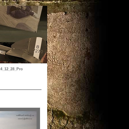
4_12_28_Pro