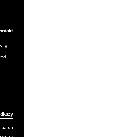
ontakt
A. R.
Brod
odkazy
 baron