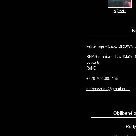
Výcvik
K
velitel roje - Capt. BROWN, 
RNAS stanice - Havlíčkův 
Letka 9
Roj C
+420 702 000 456
a.r.brown.cz@gmail.com
Oblíbené 
. Rudý