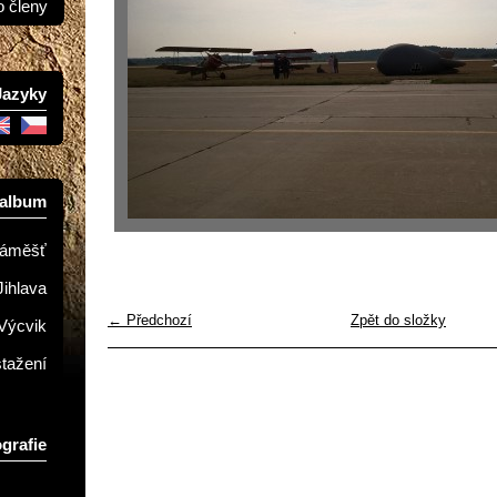
o členy
Jazyky
oalbum
Náměšť
Jihlava
← Předchozí
Zpět do složky
Výcvik
stažení
grafie