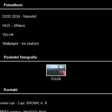
Fotoalbum
DOD 2016 - Náměšť
HLD - Jihlava
Výcvik
Wallpaper - ke stažení
Poslední fotografie
Výcvik
Kontakt
velitel roje - Capt. BROWN, A. R.
RNAS stanice - Havlíčkův Brod