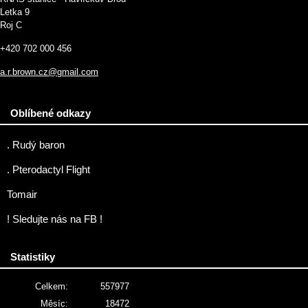
Letka 9
Roj C
+420 702 000 456
a.r.brown.cz@gmail.com
Oblíbené odkazy
. Rudý baron
. Pterodactyl Flight
Tomair
! Sledujte nás na FB !
Statistiky
Celkem:
557977
Měsíc:
18472