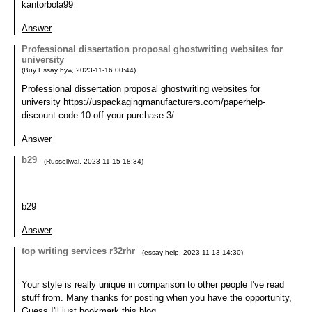
kantorbola99
Answer
Professional dissertation proposal ghostwriting websites for
university
(
Buy Essay byw
,
2023-11-16
00:44
)
Professional dissertation proposal ghostwriting websites for
university https://uspackagingmanufacturers.com/paperhelp-
discount-code-10-off-your-purchase-3/
Answer
b29
(
Russellwal
,
2023-11-15
18:34
)
b29
Answer
top writing services r32rhr
(
essay help
,
2023-11-13
14:30
)
Your style is really unique in comparison to other people I've read
stuff from. Many thanks for posting when you have the opportunity,
Guess I'll just bookmark this blog.