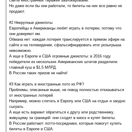
сайты иностранных тиражей заблокированы.
Но даже если бы они работали, то билеты на них все равно не
продают.
#2 Некрупные джекпоты
Европейцы и Американцы любят играть в лотереи, потому что
они доверяют им.
Обмана нет: каждая лотерея транслируется в прямом эфире на
сайте и на телевидении, сфальсифицировать итог розыгрыша
невозможно.
А еще в Европе и США огромные джекпоты: в 2016 году
победители из нескольких Американских штатов разделили
главный куш в $1,5 МЛРД.
В России таких призов не найти!
#3 Как играть в иностранные лото из РФ?
Проблемы, описанные выше, не повод полностью отказываться
от иностранных лотерей.
Например, можно слетать в Европу или США на отдых и заодно
сыграть.
А еще есть вариант обратиться к другу или родственнику,
живущему за границей: они сходят в киоск и купят билеты.
В России работают лотто-посредники, которые помогут купить
билеты в Европе и США.