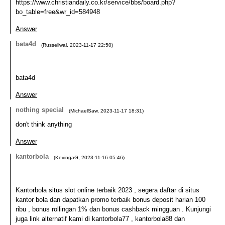
https://www.christiandaily.co.kr/service/bbs/board.php?
bo_table=free&wr_id=584948
Answer
bata4d
(
Russellwal
,
2023-11-17
22:50
)
bata4d
Answer
nothing special
(
MichaelSaw
,
2023-11-17
18:31
)
don't think anything
Answer
kantorbola
(
KevingaG
,
2023-11-16
05:46
)
Kantorbola situs slot online terbaik 2023 , segera daftar di situs
kantor bola dan dapatkan promo terbaik bonus deposit harian 100
ribu , bonus rollingan 1% dan bonus cashback mingguan . Kunjungi
juga link alternatif kami di kantorbola77 , kantorbola88 dan