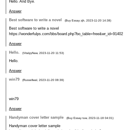
Hello. And Bye.
Answer
Best software to write a novel
(
Buy Essay zjh
,
2023-11-20
14:38
)
Best software to write a novel
https://wonderfulps.com/bbs/board.php?bo_table=free&wr_id=91402
Answer
Hello.
(
VitalyyNaw
,
2023-11-20
11:53
)
Hello.
Answer
win79
(
Russellwal
,
2023-11-20
08:39
)
win79
Answer
Handyman cover letter sample
(
Buy Essay tuw
,
2023-11-18
04:01
)
Handyman cover letter sample