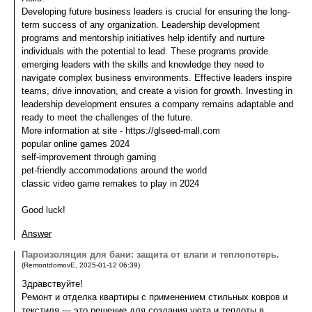
Developing future business leaders is crucial for ensuring the long-
term success of any organization. Leadership development
programs and mentorship initiatives help identify and nurture
individuals with the potential to lead. These programs provide
emerging leaders with the skills and knowledge they need to
navigate complex business environments. Effective leaders inspire
teams, drive innovation, and create a vision for growth. Investing in
leadership development ensures a company remains adaptable and
ready to meet the challenges of the future.
More information at site - https://glseed-mall.com
popular online games 2024
self-improvement through gaming
pet-friendly accommodations around the world
classic video game remakes to play in 2024
Good luck!
Answer
Пароизоляция для бани: защита от влаги и теплопотерь.
(
RemontdomovE
,
2025-01-12
06:39
)
Здравствуйте!
Ремонт и отделка квартиры с применением стильных ковров и
текстиля — это решение для создания уюта и теплоты в