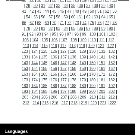
|
29
|
30
|
31
|
32
|
33
|
34
|
35
|
36
|
37
|
38
|
39
|
40
|
41
|
42
|
43
|
44
|
45
|
46
|
47
|
48
|
49
|
50
|
51
|
52
|
53
|
54
|
55
|
56
|
57
|
58
|
59
|
60
|
61
|
62
|
63
|
64
|
65
|
66
|
67
|
68
|
69
|
70
|
71
|
72
|
73
|
74
|
75
|
76
|
77
|
78
|
79
|
80
|
81
|
82
|
83
|
84
|
85
|
86
|
87
|
88
|
89
|
90
|
91
|
92
|
93
|
94
|
95
|
96
|
97
|
98
|
99
|
100
|
101
|
102
|
103
|
104
|
105
|
106
|
107
|
108
|
109
|
110
|
111
|
112
|
113
|
114
|
115
|
116
|
117
|
118
|
119
|
120
|
121
|
122
|
123
|
124
|
125
|
126
|
127
|
128
|
129
|
130
|
131
|
132
|
133
|
134
|
135
|
136
|
137
|
138
|
139
|
140
|
141
|
142
|
143
|
144
|
145
|
146
|
147
|
148
|
149
|
150
|
151
|
152
|
153
|
154
|
155
|
156
|
157
|
158
|
159
|
160
|
161
|
162
|
163
|
164
|
165
|
166
|
167
|
168
|
169
|
170
|
171
|
172
|
173
|
174
|
175
|
176
|
177
|
178
|
179
|
180
|
181
|
182
|
183
|
184
|
185
|
186
|
187
|
188
|
189
|
190
|
191
|
192
|
193
|
194
|
195
|
196
|
197
|
198
|
199
|
200
|
201
|
202
|
203
|
204
|
205
|
206
|
207
|
208
|
209
|
210
|
211
|
212
|
213
|
214
|
215
|
216
|
217
|
218
|
219
|
220
|
221
|
222
Languages