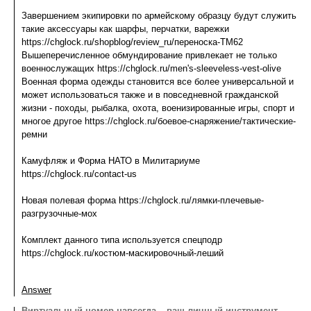
Завершением экипировки по армейскому образцу будут служить
такие аксессуары как шарфы, перчатки, варежки
https://chglock.ru/shopblog/review_ru/переноска-ТМ62
Вышеперечисленное обмундирование привлекает не только
военнослужащих https://chglock.ru/men's-sleeveless-vest-olive
Военная форма одежды становится все более универсальной и
может использоваться также и в повседневной гражданской
жизни - походы, рыбалка, охота, военизированные игры, спорт и
многое другое https://chglock.ru/боевое-снаряжение/тактические-
ремни
Камуфляж и Форма НАТО в Милитариуме
https://chglock.ru/contact-us
Новая полевая форма https://chglock.ru/лямки-плечевые-
разгрузочные-мох
Комплект данного типа используется спецподр
https://chglock.ru/костюм-маскировочный-леший
Answer
Виртуальный номер навсегда – ваш личный инструмент