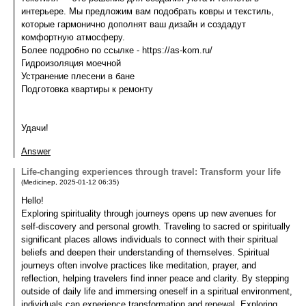
интерьере. Мы предложим вам подобрать ковры и текстиль,
которые гармонично дополнят ваш дизайн и создадут
комфортную атмосферу.
Более подробно по ссылке - https://as-kom.ru/
Гидроизоляция моечной
Устранение плесени в бане
Подготовка квартиры к ремонту
Удачи!
Answer
Life-changing experiences through travel: Transform your life
(
Medicinep
,
2025-01-12
06:35
)
Hello!
Exploring spirituality through journeys opens up new avenues for
self-discovery and personal growth. Traveling to sacred or spiritually
significant places allows individuals to connect with their spiritual
beliefs and deepen their understanding of themselves. Spiritual
journeys often involve practices like meditation, prayer, and
reflection, helping travelers find inner peace and clarity. By stepping
outside of daily life and immersing oneself in a spiritual environment,
individuals can experience transformation and renewal. Exploring