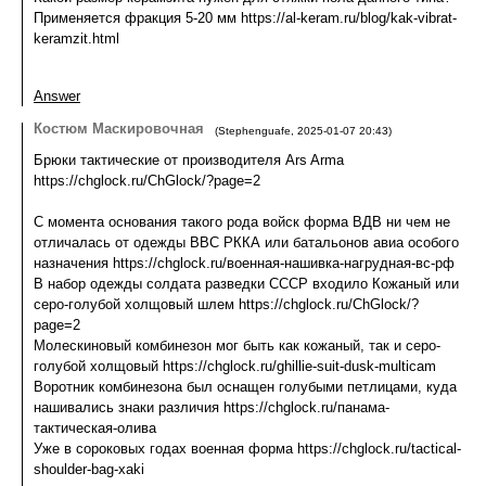
Применяется фракция 5-20 мм https://al-keram.ru/blog/kak-vibrat-
keramzit.html
Answer
Костюм Маскировочная
(
Stephenguafe
,
2025-01-07
20:43
)
Брюки тактические от производителя Ars Arma
https://chglock.ru/ChGlock/?page=2
С момента основания такого рода войск форма ВДВ ни чем не
отличалась от одежды ВВС РККА или батальонов авиа особого
назначения https://chglock.ru/военная-нашивка-нагрудная-вс-рф
В набор одежды солдата разведки СССР входило Кожаный или
серо-голубой холщовый шлем https://chglock.ru/ChGlock/?
page=2
Молескиновый комбинезон мог быть как кожаный, так и серо-
голубой холщовый https://chglock.ru/ghillie-suit-dusk-multicam
Воротник комбинезона был оснащен голубыми петлицами, куда
нашивались знаки различия https://chglock.ru/панама-
тактическая-олива
Уже в сороковых годах военная форма https://chglock.ru/tactical-
shoulder-bag-xaki