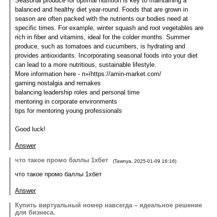
Seasonal produce for optimal nutrition is key to maintaining a
balanced and healthy diet year-round. Foods that are grown in
season are often packed with the nutrients our bodies need at
specific times. For example, winter squash and root vegetables are
rich in fiber and vitamins, ideal for the colder months. Summer
produce, such as tomatoes and cucumbers, is hydrating and
provides antioxidants. Incorporating seasonal foods into your diet
can lead to a more nutritious, sustainable lifestyle.
More information here - п»їhttps://amin-market.com/
gaming nostalgia and remakes
balancing leadership roles and personal time
mentoring in corporate environments
tips for mentoring young professionals
Good luck!
Answer
что такое промо баллы 1хбет
(
Tawnya
,
2025-01-09
16:16
)
что такое промо баллы 1хбет
Answer
Купить виртуальный номер навсегда – идеальное решение
для бизнеса.