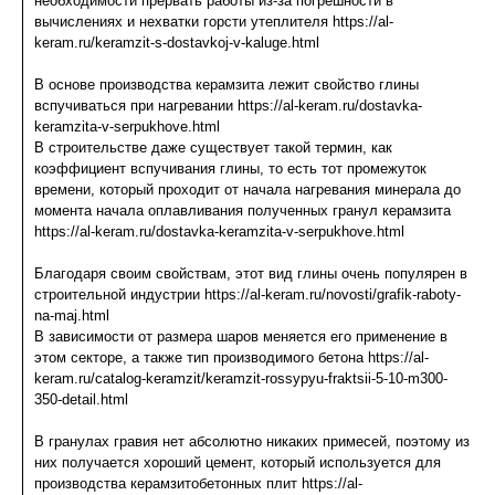
необходимости прервать работы из-за погрешности в
вычислениях и нехватки горсти утеплителя https://al-
keram.ru/keramzit-s-dostavkoj-v-kaluge.html
В основе производства керамзита лежит свойство глины
вспучиваться при нагревании https://al-keram.ru/dostavka-
keramzita-v-serpukhove.html
В строительстве даже существует такой термин, как
коэффициент вспучивания глины, то есть тот промежуток
времени, который проходит от начала нагревания минерала до
момента начала оплавливания полученных гранул керамзита
https://al-keram.ru/dostavka-keramzita-v-serpukhove.html
Благодаря своим свойствам, этот вид глины очень популярен в
строительной индустрии https://al-keram.ru/novosti/grafik-raboty-
na-maj.html
В зависимости от размера шаров меняется его применение в
этом секторе, а также тип производимого бетона https://al-
keram.ru/catalog-keramzit/keramzit-rossypyu-fraktsii-5-10-m300-
350-detail.html
В гранулах гравия нет абсолютно никаких примесей, поэтому из
них получается хороший цемент, который используется для
производства керамзитобетонных плит https://al-