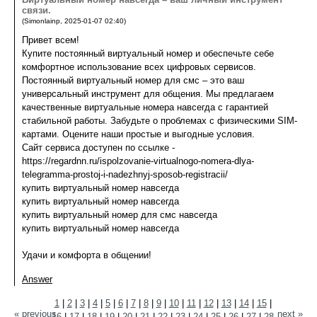
связи.
(
Simonlainp
,
2025-01-07
02:40
)
Привет всем!
Купите постоянный виртуальный номер и обеспечьте себе
комфортное использование всех цифровых сервисов.
Постоянный виртуальный номер для смс – это ваш
универсальный инструмент для общения. Мы предлагаем
качественные виртуальные номера навсегда с гарантией
стабильной работы. Забудьте о проблемах с физическими SIM-
картами. Оцените наши простые и выгодные условия.
Сайт сервиса доступен по ссылке -
https://regardnn.ru/ispolzovanie-virtualnogo-nomera-dlya-
telegramma-prostoj-i-nadezhnyj-sposob-registracii/
купить виртуальный номер навсегда
купить виртуальный номер навсегда
купить виртуальный номер для смс навсегда
купить виртуальный номер навсегда
Удачи и комфорта в общении!
Answer
1
|
2
|
3
|
4
|
5
|
6
|
7
|
8
|
9
|
10
|
11
|
12
|
13
|
14
|
15
|
« previous
next »
16
|
17
|
18
|
19
|
20
|
21
|
22
|
23
|
24
|
25
|
26
|
27
|
28