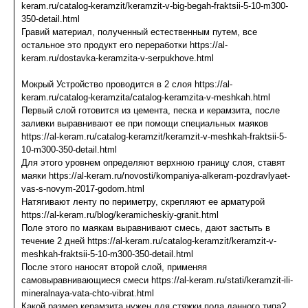
keram.ru/catalog-keramzit/keramzit-v-big-begah-fraktsii-5-10-m300-
350-detail.html
Гравий материал, полученный естественным путем, все
остальное это продукт его переработки https://al-
keram.ru/dostavka-keramzita-v-serpukhove.html
Мокрый Устройство проводится в 2 слоя https://al-
keram.ru/catalog-keramzita/catalog-keramzita-v-meshkah.html
Первый слой готовится из цемента, песка и керамзита, после
заливки выравнивают ее при помощи специальных маяков
https://al-keram.ru/catalog-keramzit/keramzit-v-meshkah-fraktsii-5-
10-m300-350-detail.html
Для этого уровнем определяют верхнюю границу слоя, ставят
маяки https://al-keram.ru/novosti/kompaniya-alkeram-pozdravlyaet-
vas-s-novym-2017-godom.html
Натягивают ленту по периметру, скрепляют ее арматурой
https://al-keram.ru/blog/keramicheskiy-granit.html
Поле этого по маякам выравнивают смесь, дают застыть в
течение 2 дней https://al-keram.ru/catalog-keramzit/keramzit-v-
meshkah-fraktsii-5-10-m300-350-detail.html
После этого наносят второй слой, применяя
самовыравнивающиеся смеси https://al-keram.ru/stati/keramzit-ili-
mineralnaya-vata-chto-vibrat.html
Какой размер керамзита нужен для стяжки пола данного типа?