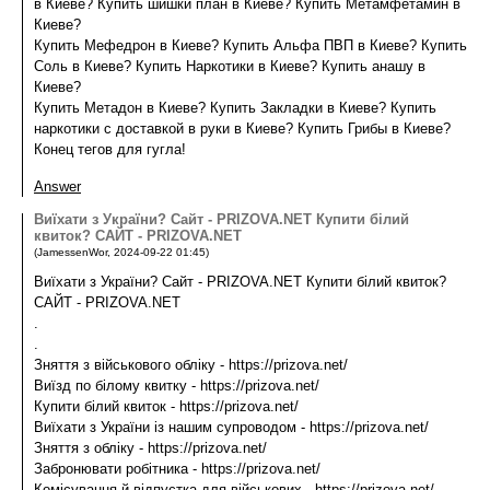
в Киеве? Купить шишки план в Киеве? Купить Метамфетамин в
Киеве?
Купить Мефедрон в Киеве? Купить Альфа ПВП в Киеве? Купить
Соль в Киеве? Купить Наркотики в Киеве? Купить анашу в
Киеве?
Купить Метадон в Киеве? Купить Закладки в Киеве? Купить
наркотики с доставкой в руки в Киеве? Купить Грибы в Киеве?
Конец тегов для гугла!
Answer
Виїхати з України? Сайт - PRIZOVA.NET Купити білий
квиток? САЙТ - PRIZOVA.NET
(
JamessenWor
,
2024-09-22
01:45
)
Виїхати з України? Сайт - PRIZOVA.NET Купити білий квиток?
САЙТ - PRIZOVA.NET
.
.
Зняття з військового обліку - https://prizova.net/
Виїзд по білому квитку - https://prizova.net/
Купити білий квиток - https://prizova.net/
Виїхати з України із нашим супроводом - https://prizova.net/
Зняття з обліку - https://prizova.net/
Забронювати робітника - https://prizova.net/
Комісування й відпустка для військових - https://prizova.net/