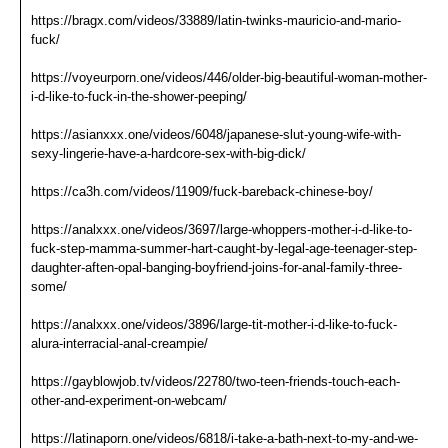
https://bragx.com/videos/33889/latin-twinks-mauricio-and-mario-
fuck/
https://voyeurporn.one/videos/446/older-big-beautiful-woman-mother-
i-d-like-to-fuck-in-the-shower-peeping/
https://asianxxx.one/videos/6048/japanese-slut-young-wife-with-
sexy-lingerie-have-a-hardcore-sex-with-big-dick/
https://ca3h.com/videos/11909/fuck-bareback-chinese-boy/
https://analxxx.one/videos/3697/large-whoppers-mother-i-d-like-to-
fuck-step-mamma-summer-hart-caught-by-legal-age-teenager-step-
daughter-aften-opal-banging-boyfriend-joins-for-anal-family-three-
some/
https://analxxx.one/videos/3896/large-tit-mother-i-d-like-to-fuck-
alura-interracial-anal-creampie/
https://gayblowjob.tv/videos/22780/two-teen-friends-touch-each-
other-and-experiment-on-webcam/
https://latinaporn.one/videos/6818/i-take-a-bath-next-to-my-and-we-