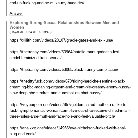
end-up-fucking-and-he-milks-my-huge-tits/
Answer
Exploring Strong Sexual Relationships Between Men and
Women
(
LloydDar
,
2024-09-20
19:42
)
https://xlilith.com/videos/20107/gracie-gates-and-lexi-luna/
https://thetranny.com/videos/60964/natalie-mars-goddess-lexi-
sindel-feminized-transsexual/
https://thetranny.com/videos/63085/black-tranny-compilation/
https://thetittyfuck.com/videos/670/riding-hard-the-sentinel-black-
creaming-bbc-moaning-orgasm-and-cream-pie-creamy-ebony-pussy-
slow-deep-bbc-strokes-and-cumshot-on-phat-pussy/
https://voyeurporn.one/videos/857/golden-haired-mother-i-d-like-to-
fuck-nymphomaniac-woman-can-t-live-out-of-to-receive-drilled-in-all-
three-holes-arse-muff-and-face-hole-and-feel-valuable-bitch/
https://analxxx.one/videos/14966/eve-nicholson-fucked-with-anal-
plug-and-cock/