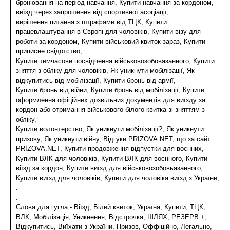
бронювання на період навчання, Купити навчання за кордоном,
виїзд через запрошення від спортивної асоціації,
вирішення питання з штрафами від ТЦК, Купити
працевлаштування в Європі для чоловіків, Купити візу для
роботи за кордоном, Купити військовий квиток зараз, Купити
приписне свідотство,
Купити тимчасове посвідчення військовозобовязанного, Купити
зняття з обліку для чоловіків, Як уникнути мобілізації, Як
відкупитись від мобілізації, Купити бронь від армії,
Купити бронь від війни, Купити бронь від мобілізації, Купити
оформлення офіційних дозвільних документів для виїзду за
кордон або отримання військового білого квитка зі зняттям з
обліку,
Купити волонтерство, Як уникнути мобілізації?, Як уникнути
призову, Як уникнути війну, Відгуки PRIZOVA.NET, що за сайт
PRIZOVA.NET, Купити продовження відпустки для воєнних,
Купити ВЛК для чоловіків, Купити ВЛК для воєнного, Купити
віїзд за кордон, Купити виїзд для військовозобовьязанного,
Купити виїзд для чоловіків, Купити для чоловіка виїзд з України,
.
.
Слова для гугла - Віїзд, Білий квиток, Україна, Купити, ТЦК,
ВЛК, Мобілізяція, Уникнення, Відстрочка, ШЛЯХ, РЕЗЕРВ +,
Відкупитись, Виїхати з України, Призов, Оффіційно, Легально,