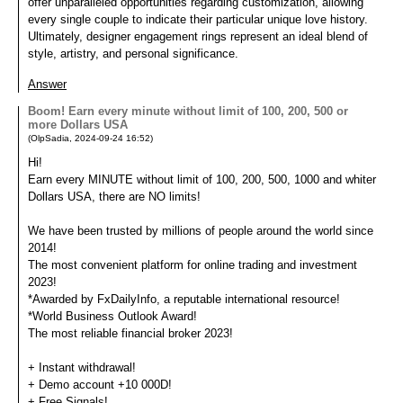
offer unparalleled opportunities regarding customization, allowing
every single couple to indicate their particular unique love history.
Ultimately, designer engagement rings represent an ideal blend of
style, artistry, and personal significance.
Answer
Boom! Earn every minute without limit of 100, 200, 500 or
more Dollars USA
(
OlpSadia
,
2024-09-24
16:52
)
Hi!
Earn every MINUTE without limit of 100, 200, 500, 1000 and whiter
Dollars USA, there are NO limits!
We have been trusted by millions of people around the world since
2014!
The most convenient platform for online trading and investment
2023!
*Awarded by FxDailyInfo, a reputable international resource!
*World Business Outlook Award!
The most reliable financial broker 2023!
+ Instant withdrawal!
+ Demo account +10 000D!
+ Free Signals!