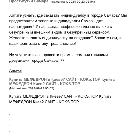
Проститутки Самара
(
samarasok
,
2024-09-23
05:54
)
Хотите узнать, где заказать индивидуалку в городе Самара? Мы
предоставляем топовые индивидуалки Самары для
наслаждения! У нас всегда профессиональные шлюхи с
безупречным внешним видом и безупречным сервисом.
Желаете вызвать индивидуалку на свидание? Звоните нам, и
ваши фантазии станут реальностью!
Не упустите шанс провести время с самыми горячими
девушками города Самара. ??
Answer
Купить МЕФЕДРОН в Киеве? САЙТ - KOKS.TOP Купить
МЕФЕДРОН Киев? САЙТ - KOKS.TOP
(
Michaelnom
,
2024-09-22
05:05
)
Купить МЕФЕДРОН в Киеве? САЙТ - KOKS.TOP Купить
МЕФЕДРОН Киев? САЙТ - KOKS.TOP
.
.
.
.
.