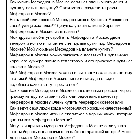
Как купить Мефедрон в Москве если нет очень много денег и
нужно угостить девушку? С кем можно разделить грамм
Мефедрон в Москве?
Не плохой или хороший Мефедрон можно Купить в Москве на
своей улице закладкой? Девушка угостила меня Хорошим
Мефедроном в Москве из магазина?
Мои друзья любят употреблять Мефедрон в Москве днем
вечером и ночью и потом не спят целые сутки под Мефедрон в
Москве? Мой любимый Мефедрон на планете купить?
Мефедрон в Москве можно заказать с доставкой в руки через
хорошего курьера прямо в теллеграмм и его привезут в руки без
палева в Москве?
Мой Мефедрон в Москве можно на выставке показывать потому
что такой Мефедрон в Москве никто и никогда не виде
подобного качества тут просто нет?
Как хороший Мефедрон в Москве качественный провозят через
границу из других стран чтоб люди радовались качеству
Мефедрон в Москве? Очень купить Мефедрон советовали!
Как ведут себя люди когда употребляют хороший качественный
Мефедрон в Москве чтоб не спалиться в черных очках, которые
цветом как Мефедрон в Москве?
Могут ли принять мусора за Мефедрон в Москве если узнают
что ты берешь его анонимно на сайте с гарантией который много
лет продает Мефедрон в Москве?