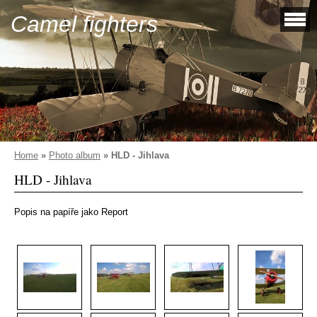
Camel fighters
Home
»
Photo album
»
HLD - Jihlava
HLD - Jihlava
Popis na papíře jako Report