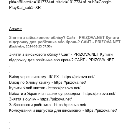
pid=affiliate&c=101773&af_siteid=101773&af_sub2=Google-
Play&af_sub1=XR
Answer
Зняття з військового обліку? Сайт - PRIZOVA.NET Купити
відсрочку для робітника або бронь? САЙТ - PRIZOVA.NET
(
Davidjulge
,
2024-09-23
07:50
)
Зняття з військового обліку? Сайт - PRIZOVA.NET Купити
відсрочку для робітника або бронь? САЙТ - PRIZOVA.NET
.
.
Виїзд через систему ШЛЯХ - https://prizova.net/
Виїзд по білому квитку - https://prizova.net/
Купити білий квиток - https://prizova.net/
Виїхати з України із нашим супроводом - https://prizova.net/
Зняття з обліку - https://prizova.net/
Забронювати робітника - https://prizova.net/
Комісування й відпустка для військових - https://prizova.net/
.
.
.