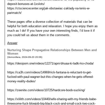
deposit-bonuses-at-1xslots/
https://ctsciencecenter.org/jak-obstawiac-zaklady-na-tenis-w-
parimatch/
These pages offer a diverse collection of materials that can be
helpful for both education and relaxation. I hope you enjoy them as
much as I do! If you have your own interesting finds, I’d love it if
you could tell us about them in the comments.
Answer
Nurturing Shape Propagative Relationships Between Men and
Women
(
Vernonfiera
,
2024-09-20
20:06
)
https://desiporn.one/videos/12271/apni-bhuaa-ki-ladki-ko-choda/
https://ca3h.com/videos/14969/rick-fantana-is-reluctant-to-get-
fucked-with-paul-wagner-but-this-changes-when-he-gets-offered-
money-reality-dudes/
https://zeenite.com/videos/10725/hardcore-boob-sucking/
https://xlilith.com/videos/10440/wife-sharing-with-my-friends-babe-
threesome-fuck-blowjob-big-black-cock-and-small-cock-two-cock-