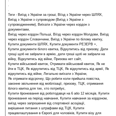
.
.
Теги - Виїзд з України за гроші, Віїзд з України через ШЛЯХ,
Виїзд з України з супроводом (Виїзд з України з
супроводженням), Виїхати з України через кордон з
документами,
Виїзд через кордон Польші, Віїзд через кордон Молдови, Виїзд
через кордон Словаччини, Виїзд з України по білому квитку,
Купити документи ШЛЯХ, Купити документи РЕЗЕРВ +,
Купити документи білого квитка, Відкупитись від призову, Дати
грощі щоб не забрали в армію, дати гроші щоб не забрали на
війну, Відкупитись від війни, Призова нет сайт,
Купити військовий квиток, Отримати військовий квиток, Як не
йти в ТЦК, Як відкупитись від ТЦК, Як відкупитись від армії, Як
відкупитись від війни, Легально виїхати з України,
Як отримати відсрочку, Що робити коли прийшла повістка,
законне звільнення від мобілізації, призову, ТЦК, отримання
білого квитка для тих, хто потребує,
Купити бронювання від роботодавця на 6 або 12 місяців, Купити
бронювання на період навчання, Купити навчання за кордоном,
виїзд через запрошення від спортивної асоціації,
вирішення питання з штрафами від ТЦК, Купити
працевлаштування в Європі для чоловіків, Купити візу для