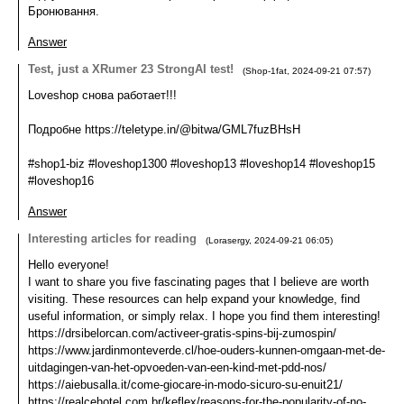
Бронювання.
Answer
Test, just a XRumer 23 StrongAI test!
(
Shop-1fat
,
2024-09-21
07:57
)
Loveshop снова работает!!!
Подробне https://teletype.in/@bitwa/GML7fuzBHsH
#shop1-biz #loveshop1300 #loveshop13 #loveshop14 #loveshop15
#loveshop16
Answer
Interesting articles for reading
(
Lorasergy
,
2024-09-21
06:05
)
Hello everyone!
I want to share you five fascinating pages that I believe are worth
visiting. These resources can help expand your knowledge, find
useful information, or simply relax. I hope you find them interesting!
https://drsibelorcan.com/activeer-gratis-spins-bij-zumospin/
https://www.jardinmonteverde.cl/hoe-ouders-kunnen-omgaan-met-de-
uitdagingen-van-het-opvoeden-van-een-kind-met-pdd-nos/
https://aiebusalla.it/come-giocare-in-modo-sicuro-su-enuit21/
https://realcehotel.com.br/keflex/reasons-for-the-popularity-of-no-