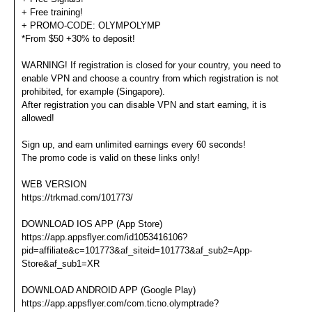
+ Free training!
+ PROMO-CODE: OLYMPOLYMP
*From $50 +30% to deposit!
WARNING! If registration is closed for your country, you need to
enable VPN and choose a country from which registration is not
prohibited, for example (Singapore).
After registration you can disable VPN and start earning, it is
allowed!
Sign up, and earn unlimited earnings every 60 seconds!
The promo code is valid on these links only!
WEB VERSION
https://trkmad.com/101773/
DOWNLOAD IOS APP (App Store)
https://app.appsflyer.com/id1053416106?
pid=affiliate&c=101773&af_siteid=101773&af_sub2=App-
Store&af_sub1=XR
DOWNLOAD ANDROID APP (Google Play)
https://app.appsflyer.com/com.ticno.olymptrade?