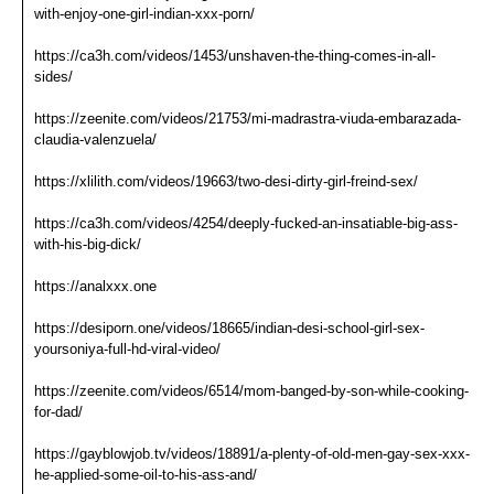
with-enjoy-one-girl-indian-xxx-porn/
https://ca3h.com/videos/1453/unshaven-the-thing-comes-in-all-
sides/
https://zeenite.com/videos/21753/mi-madrastra-viuda-embarazada-
claudia-valenzuela/
https://xlilith.com/videos/19663/two-desi-dirty-girl-freind-sex/
https://ca3h.com/videos/4254/deeply-fucked-an-insatiable-big-ass-
with-his-big-dick/
https://analxxx.one
https://desiporn.one/videos/18665/indian-desi-school-girl-sex-
yoursoniya-full-hd-viral-video/
https://zeenite.com/videos/6514/mom-banged-by-son-while-cooking-
for-dad/
https://gayblowjob.tv/videos/18891/a-plenty-of-old-men-gay-sex-xxx-
he-applied-some-oil-to-his-ass-and/