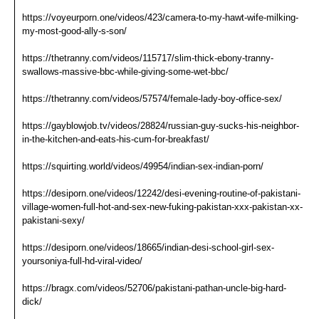
https://voyeurporn.one/videos/423/camera-to-my-hawt-wife-milking-
my-most-good-ally-s-son/
https://thetranny.com/videos/115717/slim-thick-ebony-tranny-
swallows-massive-bbc-while-giving-some-wet-bbc/
https://thetranny.com/videos/57574/female-lady-boy-office-sex/
https://gayblowjob.tv/videos/28824/russian-guy-sucks-his-neighbor-
in-the-kitchen-and-eats-his-cum-for-breakfast/
https://squirting.world/videos/49954/indian-sex-indian-porn/
https://desiporn.one/videos/12242/desi-evening-routine-of-pakistani-
village-women-full-hot-and-sex-new-fuking-pakistan-xxx-pakistan-xx-
pakistani-sexy/
https://desiporn.one/videos/18665/indian-desi-school-girl-sex-
yoursoniya-full-hd-viral-video/
https://bragx.com/videos/52706/pakistani-pathan-uncle-big-hard-
dick/