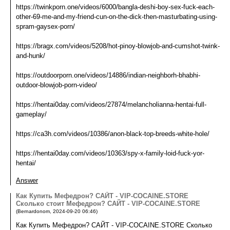
https://twinkporn.one/videos/6000/bangla-deshi-boy-sex-fuck-each-
other-69-me-and-my-friend-cun-on-the-dick-then-masturbating-using-
spram-gaysex-porn/
https://bragx.com/videos/5208/hot-pinoy-blowjob-and-cumshot-twink-
and-hunk/
https://outdoorporn.one/videos/14886/indian-neighborh-bhabhi-
outdoor-blowjob-porn-video/
https://hentai0day.com/videos/27874/melancholianna-hentai-full-
gameplay/
https://ca3h.com/videos/10386/anon-black-top-breeds-white-hole/
https://hentai0day.com/videos/10363/spy-x-family-loid-fuck-yor-
hentai/
Answer
Как Купить Мефедрон? САЙТ - VIP-COCAINE.STORE
Сколько стоит Мефедрон? САЙТ - VIP-COCAINE.STORE
(
Bernardonom
,
2024-09-20
06:46
)
Как Купить Мефедрон? САЙТ - VIP-COCAINE.STORE Сколько