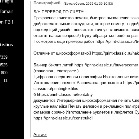
 Flight
Полиграфией
(
EdwardCoent
,
2025-01-30
10:53
)
Tomair
Б/Н ПЕРЕВОД ПО СЧЕТУ:
Прекрасное качество печати, быстрое выполнение зака
on FB !
доброжелательные сотрудники, которое помогут подоб
подходящий дизайн, посчитают точную стоимость всех
ответят на все вопросы!) Буду обращаться ещё не раз 
Посмотреть ещё примеры работ https://print-classic.ru/t
tistics
Отличие от широкоформатной https://print-classic.ru/nakl
7339
8525
Баннер бэклит литой https://print-classic.ru/buyerscorner
(транслюц., светорасс.)
800
Цифровая оперативная полиграфия Изготовление визит
11
Изготовление наклеек Распечатка цветных и ч https://pr
classic.ru/printingtextiles
б https://print-classic.ru/kontakty
документов Интерьерная широкоформатная печать Сп
круглые наклейки Печать деловой и рекламной полигр
флаеров срочно Изготовление буклетов и лифлетов С
https://print-classic.ru/construkcii
Answer