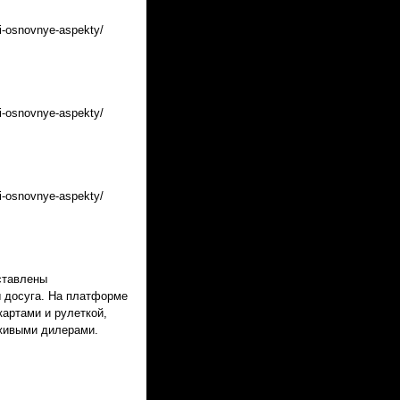
-i-osnovnye-aspekty/
-i-osnovnye-aspekty/
-i-osnovnye-aspekty/
дставлены
ы досуга. На платформе
картами и рулеткой,
 живыми дилерами.