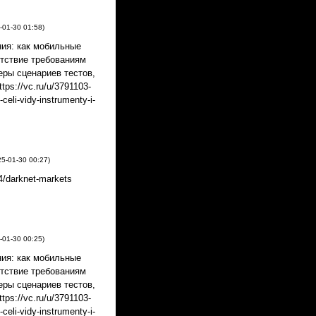
-01-30
01:58
)
ия: как мобильные
етствие требованиям
еры сценариев тестов,
ps://vc.ru/u/3791103-
celi-vidy-instrumenty-i-
25-01-30
00:27
)
4/darknet-markets
-01-30
00:25
)
ия: как мобильные
етствие требованиям
еры сценариев тестов,
ps://vc.ru/u/3791103-
celi-vidy-instrumenty-i-