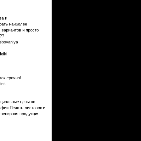
за и
рать наиболее
 вариантов и просто
??
rebovaniya
eiki
ок срочно!
int-
ециальные цены на
афии Печать листовок и
увенирная продукция