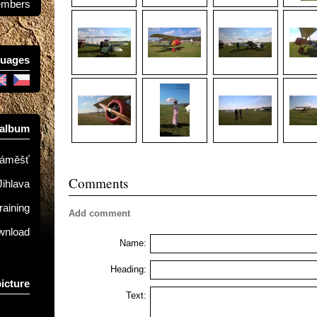
mbers
uages
 album
Náměšť
Comments
Jihlava
raining
Add comment
ownload
Name:
Heading:
picture
Text: