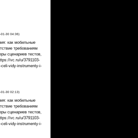
-01-30
04:36
)
ия: как мобильные
етствие требованиям
еры сценариев тестов,
ps://vc.ru/u/3791103-
celi-vidy-instrumenty-i-
-01-30
02:13
)
ия: как мобильные
етствие требованиям
еры сценариев тестов,
ps://vc.ru/u/3791103-
celi-vidy-instrumenty-i-