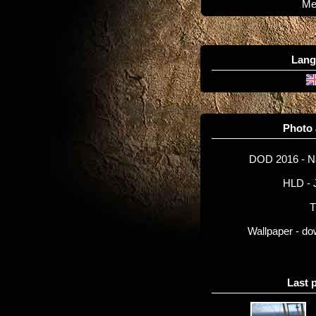
Me
Lang
Photo
DOD 2016 - 
HLD - 
T
Wallpaper - d
Last 