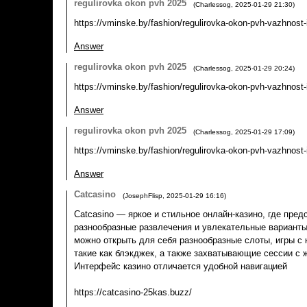
regulirovka okon pvh 2025
(
Charlessog
,
2025-01-29
21:30
)
https://vminske.by/fashion/regulirovka-okon-pvh-vazhnost
Answer
regulirovka okon pvh 2025
(
Charlessog
,
2025-01-29
20:24
)
https://vminske.by/fashion/regulirovka-okon-pvh-vazhnost
Answer
regulirovka okon pvh 2025
(
Charlessog
,
2025-01-29
17:09
)
https://vminske.by/fashion/regulirovka-okon-pvh-vazhnost
Answer
Catcasino
(
JosephFlisp
,
2025-01-29
16:16
)
Catcasino — яркое и стильное онлайн-казино, где пре
разнообразные развлечения и увлекательные вариант
можно открыть для себя разнообразные слоты, игры с 
такие как блэкджек, а также захватывающие сессии с
Интерфейс казино отличается удобной навигацией
https://catcasino-25kas.buzz/