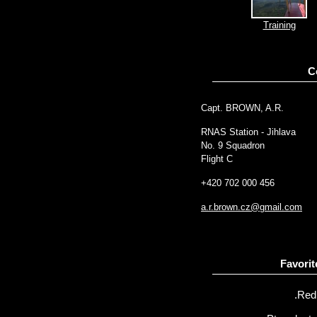
Training
C
Capt. BROWN, A.R.
RNAS Station - Jihlava
No. 9 Squadron
Flight C
+420 702 000 456
a.r.brown.cz@gmail.com
Favorit
.Red