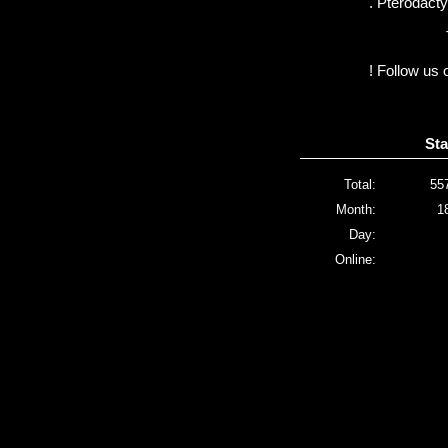
. Pterodactyl
! Follow us 
Sta
Total:
55
Month:
1
Day:
Online: