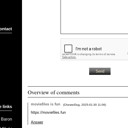
ontact
Overview of comments
moviefiles is fun
(
ChesterDug
,
2025-01-30
11:06
)
e links
https://moviefiles.fun
 Baron
Answer