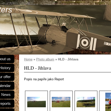
ters
out us
Home
»
Photo album
»
HLD - Jihlava
HLD - Jihlava
History
r offer
Popis na papíře jako Report
alendar
News
reports