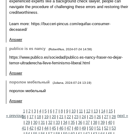
experienced experts like a background check lawyer, people can
navigate the procedure of challenging these errors and restoring their
creditworthiness.
Learn more: https://bucceri-pincus.com/equifax-consumer-
deceased/
Answer
publico is es nancy
(
RobertNus
,
2024-07-24
14:58
)
https://www.publico.es/sociedad/publico.es-nancy-fraser-no-dejar-
temor-ultraderecha-lleve-feminismo-liberal.html
Answer
поролон мебельный
(
Juliana
,
2024-07-24
13:19
)
поролон мебельный
Answer
1
|
2
|
3
|
4
|
5
|
6
|
7
|
8
|
9
|
10
|
11
|
12
|
13
|
14
|
15
|
« previous
next »
16
|
17
|
18
|
19
|
20
|
21
|
22
|
23
|
24
|
25
|
26
|
27
|
28
|
29
|
30
|
31
|
32
|
33
|
34
|
35
|
36
|
37
|
38
|
39
|
40
|
41
|
42
|
43
|
44
|
45
|
46
|
47
|
48
|
49
|
50
|
51
|
52
|
53
|
54
|
55
|
56
|
57
|
58
|
59
|
60
|
61
|
62
|
63
|
64
|
65
|