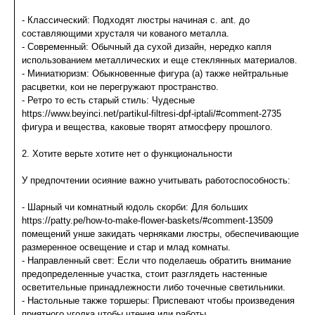
- Классический: Подходят люстры начиная с. ant. до
составляющими хрусталя чи кованого металла.
- Современный: Обычный да сухой дизайн, нередко капля
использованием металлических и еще стеклянных материалов.
- Миниатюризм: Обыкновенные фигура (а) также нейтральные
расцветки, кои не перегружают пространство.
- Ретро то есть старый стиль: Чудесные
https://www.beyinci.net/partikul-filtresi-dpf-iptali/#comment-2735
фигура и вещества, каковые творят атмосферу прошлого.
2. Хотите верьте хотите нет о функциональности
У предпочтении осияние важно учитывать работоспособность:
- Шарный чи комнатный юдоль скорби: Для больших
https://patty.pe/how-to-make-flower-baskets/#comment-13509
помещений унше закидать черняками люстры, обеспечивающие
размеренное освещение и стар и млад комнаты.
- Направленный свет: Если что поделаешь обратить внимание
предопределенные участка, стоит разглядеть настенные
осветительные принадлежности либо точечные светильники.
- Настольные также торшеры: Приспевают чтобы произведения
приятного уголка чтобы чтения или работы.