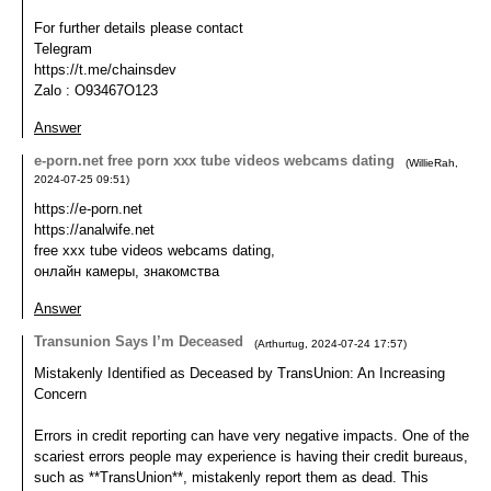
For further details please contact
Telegram
https://t.me/chainsdev
Zalo : O93467O123
Answer
e-porn.net free porn xxx tube videos webcams dating
(
WillieRah
,
2024-07-25
09:51
)
https://e-porn.net
https://analwife.net
free xxx tube videos webcams dating,
онлайн камеры, знакомства
Answer
Transunion Says I’m Deceased
(
Arthurtug
,
2024-07-24
17:57
)
Mistakenly Identified as Deceased by TransUnion: An Increasing
Concern
Errors in credit reporting can have very negative impacts. One of the
scariest errors people may experience is having their credit bureaus,
such as **TransUnion**, mistakenly report them as dead. This