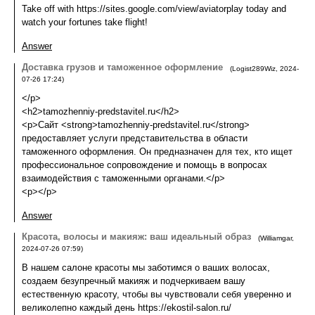
Take off with https://sites.google.com/view/aviatorplay today and
watch your fortunes take flight!
Answer
Доставка грузов и таможенное оформление
(
Logist289Wiz
,
2024-
07-26
17:24
)
</p>
<h2>tamozhenniy-predstavitel.ru</h2>
<p>Сайт <strong>tamozhenniy-predstavitel.ru</strong>
предоставляет услуги представительства в области
таможенного оформления. Он предназначен для тех, кто ищет
профессиональное сопровождение и помощь в вопросах
взаимодействия с таможенными органами.</p>
<p></p>
Answer
Красота, волосы и макияж: ваш идеальный образ
(
Williamgar
,
2024-07-26
07:59
)
В нашем салоне красоты мы заботимся о ваших волосах,
создаем безупречный макияж и подчеркиваем вашу
естественную красоту, чтобы вы чувствовали себя уверенно и
великолепно каждый день https://ekostil-salon.ru/