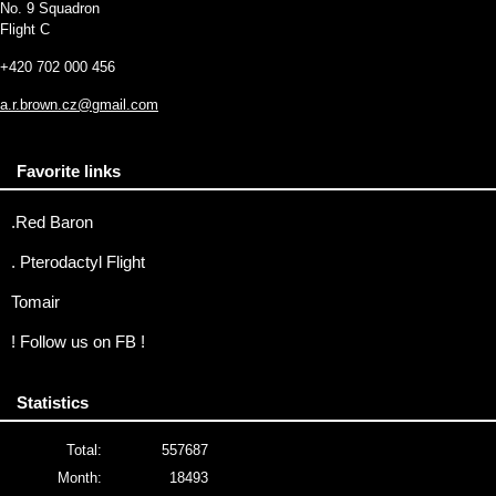
No. 9 Squadron
Flight C
+420 702 000 456
a.r.brown.cz@gmail.com
Favorite links
.Red Baron
. Pterodactyl Flight
Tomair
! Follow us on FB !
Statistics
Total:
557687
Month:
18493