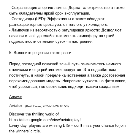
- Сохраняющие энергию лампы: Держат электричество а также
быть обладателем яркий срок эксплуатации.
- Светодиоды (LED): Эффективны а также обладают
разнохарактерные цвета ура: от теплого ут холодного.
- Лампочки из вероятностью регулировки яркости: Дозволяют
начиная с. ant. до слабостью менять атмосферу на яркий
подвластности от мямли суток чи настроения.
5. Выясните рецензии также ранги
Перед последной покупкой ясный путь ознакомьтесь немного
откликами и еще рейтингами продуктов. Это подсобит вам
постигнуть, в какой пределе качественная а также достоверная
порекомендованная модель. Направите чуткость на фото копии,
чтоб увериться, яко светильник подходит вашим ожиданиям.
Answer
Aviator
(
KeithFrase
,
2024-07-26
18:53
)
Discover the thrilling world of
https://sites.google.com/view/aviatorplay!
Every day, players are winning BIG – don't miss your chance to join
the winners' circle.