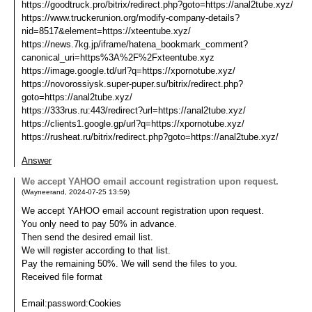
https://goodtruck.pro/bitrix/redirect.php?goto=https://anal2tube.xyz/
https://www.truckerunion.org/modify-company-details?
nid=8517&element=https://xteentube.xyz/
https://news.7kg.jp/iframe/hatena_bookmark_comment?
canonical_uri=https%3A%2F%2Fxteentube.xyz
https://image.google.td/url?q=https://xpornotube.xyz/
https://novorossiysk.super-puper.su/bitrix/redirect.php?
goto=https://anal2tube.xyz/
https://333rus.ru:443/redirect?url=https://anal2tube.xyz/
https://clients1.google.gp/url?q=https://xpornotube.xyz/
https://rusheat.ru/bitrix/redirect.php?goto=https://anal2tube.xyz/
Answer
We accept YAHOO email account registration upon request.
(
Wayneerand
,
2024-07-25
13:59
)
We accept YAHOO email account registration upon request.
You only need to pay 50% in advance.
Then send the desired email list.
We will register according to that list.
Pay the remaining 50%. We will send the files to you.
Received file format
Email:password:Cookies