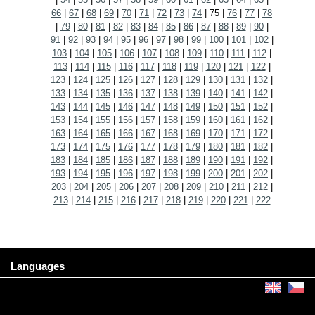
66
|
67
|
68
|
69
|
70
|
71
|
72
|
73
|
74
|
75
|
76
|
77
|
78
|
79
|
80
|
81
|
82
|
83
|
84
|
85
|
86
|
87
|
88
|
89
|
90
|
91
|
92
|
93
|
94
|
95
|
96
|
97
|
98
|
99
|
100
|
101
|
102
|
103
|
104
|
105
|
106
|
107
|
108
|
109
|
110
|
111
|
112
|
113
|
114
|
115
|
116
|
117
|
118
|
119
|
120
|
121
|
122
|
123
|
124
|
125
|
126
|
127
|
128
|
129
|
130
|
131
|
132
|
133
|
134
|
135
|
136
|
137
|
138
|
139
|
140
|
141
|
142
|
143
|
144
|
145
|
146
|
147
|
148
|
149
|
150
|
151
|
152
|
153
|
154
|
155
|
156
|
157
|
158
|
159
|
160
|
161
|
162
|
163
|
164
|
165
|
166
|
167
|
168
|
169
|
170
|
171
|
172
|
173
|
174
|
175
|
176
|
177
|
178
|
179
|
180
|
181
|
182
|
183
|
184
|
185
|
186
|
187
|
188
|
189
|
190
|
191
|
192
|
193
|
194
|
195
|
196
|
197
|
198
|
199
|
200
|
201
|
202
|
203
|
204
|
205
|
206
|
207
|
208
|
209
|
210
|
211
|
212
|
213
|
214
|
215
|
216
|
217
|
218
|
219
|
220
|
221
|
222
Languages