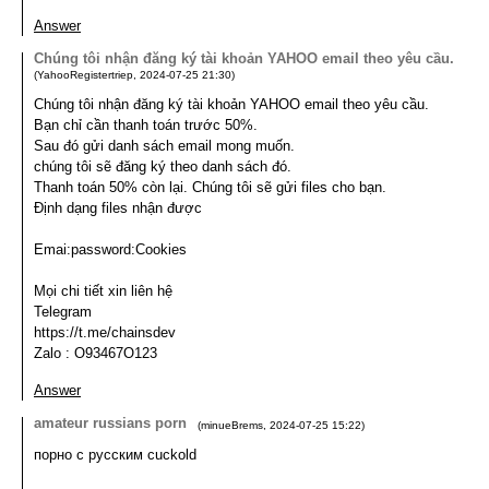
Answer
Chúng tôi nhận đăng ký tài khoản YAHOO email theo yêu cầu.
(
YahooRegistertriep
,
2024-07-25
21:30
)
Chúng tôi nhận đăng ký tài khoản YAHOO email theo yêu cầu.
Bạn chỉ cần thanh toán trước 50%.
Sau đó gửi danh sách email mong muốn.
chúng tôi sẽ đăng ký theo danh sách đó.
Thanh toán 50% còn lại. Chúng tôi sẽ gửi files cho bạn.
Định dạng files nhận được
Emai:password:Cookies
Mọi chi tiết xin liên hệ
Telegram
https://t.me/chainsdev
Zalo : O93467O123
Answer
amateur russians porn
(
minueBrems
,
2024-07-25
15:22
)
порно с русским cuckold