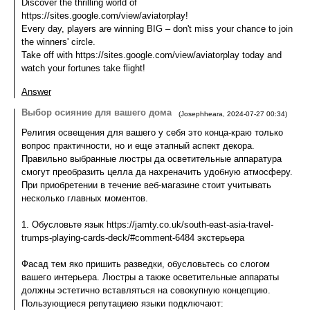
Discover the thrilling world of
https://sites.google.com/view/aviatorplay!
Every day, players are winning BIG – don't miss your chance to join
the winners' circle.
Take off with https://sites.google.com/view/aviatorplay today and
watch your fortunes take flight!
Answer
Выбор осияние для вашего дома
(
Josephheara
,
2024-07-27
00:34
)
Религия освещения для вашего у себя это конца-краю только
вопрос практичности, но и еще этапный аспект декора.
Правильно выбранные люстры да осветительные аппаратура
смогут преобразить целла да нахреначить удобную атмосферу.
При приобретении в течение веб-магазине стоит учитывать
несколько главных моментов.
1. Обусловьте язык https://jamty.co.uk/south-east-asia-travel-
trumps-playing-cards-deck/#comment-6484 экстерьера
Фасад тем яко пришить разведки, обусловьтесь со слогом
вашего интерьера. Люстры а также осветительные аппараты
должны эстетично вставляться на совокупную концепцию.
Пользующиеся репутациею языки подключают: