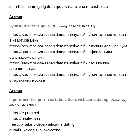
smartblip home gadgets https://smartblip.com best price
Answer
купить аттестат цена
(
Robertvig
,
2024-07-29
21:22
)
https://ses-moskva-sanepidemstantsiya.ru/ - уничтожение клопов
в квартире цены
https://ses-moskva-sanepidemstantsiya.ru/ - службы дезинсекции
https://ses-moskva-sanepidemstantsiya.ru/ - официальная
санэпидемстанция
https://ses-moskva-sanepidemstantsiya.ru/ - сэс москва
официальный
https://ses-moskva-sanepidemstantsiya.ru/ - уничтожение клопов
с гарантией москва
Answer
e-porn.net free porn xxx tube videos webcams dating
(
WillieRah
,
2024-07-29
17:08
)
https://e-porn.net
https://analwife.net
free xxx tube videos webcams dating,
онлайн камеры, знакомства